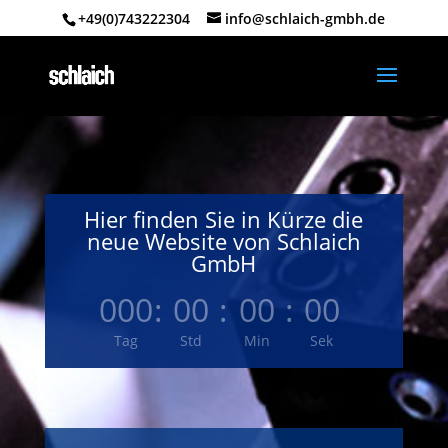
+49(0)743222304
info@schlaich-gmbh.de
Hier finden Sie in Kürze die
neue Website von Schlaich
GmbH
000
:
00
:
00
:
00
Tag
Std
Min
Sek